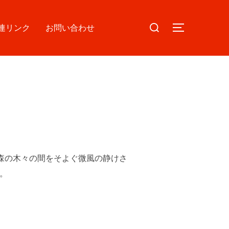
検
連リンク
お問い合わせ
サイドバー
索
対
象:
、森の木々の間をそよぐ微風の静けさ
。