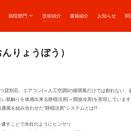
病院部門
技術紹介
書籍紹介
お知らせ
関
おんりょうぼう）
に建つ貸別荘。エアコン(＝人工空調)の循環風だけでは創れない
い肌触りを体感出来る静穏涼房(＝開放冷房)を実現しています
然通風を組み合わせた”静穏涼房”システムとは⁉
水を通すことで氷柱のようにヒンヤリ