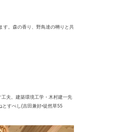
ます。森の香り、野鳥達の囀りと共
す工夫。建築環境工学・木村建一先
とすべし(吉田兼好•徒然草55