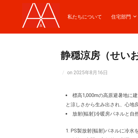
コ
ン
私たちについて
住宅部門
テ
ン
ツ
へ
静穏涼房（せい
ス
キ
on
2025年8月16日
ッ
プ
標高1,000mの高原避暑地
と涼しさから生み出され、心地良
放射(輻射)冷暖房パネルと自
PS製放射(輻射)パネルに冷