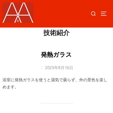
コ
ン
検
サイ
テ
索
ン
対
技術紹介
ツ
象:
へ
ス
キ
発熱ガラス
ッ
プ
2025年8月16日
浴室に発熱ガラスを使うと湯気で曇らず、外の景色を楽し
めます。