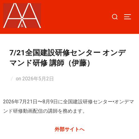
コ
ン
検
サイ
テ
索
ン
対
ツ
象:
へ
7/21全国建設研修センター オンデ
ス
マンド研修 講師（伊藤）
キ
ッ
on
2026年5月2日
プ
2026年7月21日〜8月9日に全国建設研修センター•オンデマ
ンド研修動画配信の講師を務めます。
外部サイトへ